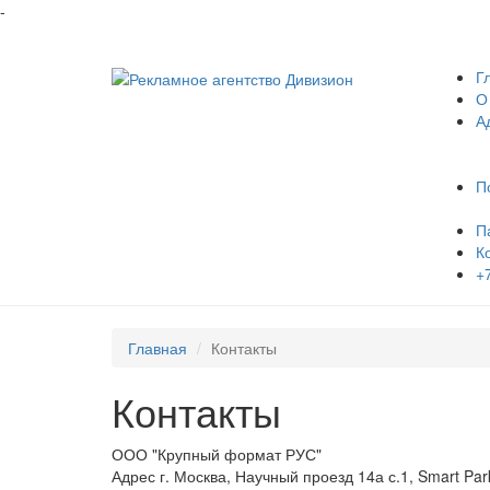
-
Г
О
А
П
П
К
+
Главная
Контакты
Контакты
ООО "Крупный формат РУС"
Адрес
г. Москва
,
Научный проезд 14а с.1, Smart Par