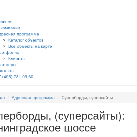
лавная
 компании
дресная программа
Каталог объектов
Все объекты на карте
ортфолио
Клиенты
артнеры
онтакты
7 (495) 781 09 60
ная
Адресная программа
Суперборды, суперсайты
перборды, (суперсайты):
нинградское шоссе