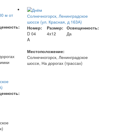
0 м от
Солнечногорск, Ленинградское
шоссе (ул. Красная, д 163А)
енность:
Номер:
Размер:
Освещенность:
D 04
4x12
Да
A
Местоположение:
дорогах
Солнечногорск, Ленинградское
Химки
шоссе, На дорогах (трассах)
ское
А)
енность:
ское
х)