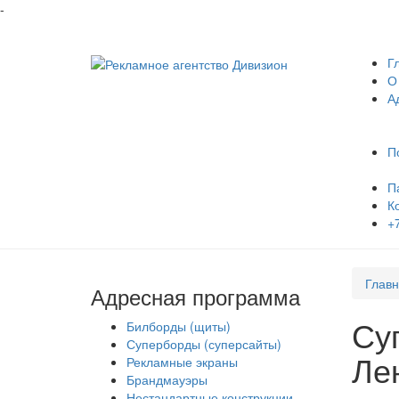
-
Г
О
А
П
П
К
+
Глав
Адресная программа
Су
Билборды (щиты)
Суперборды (суперсайты)
Ле
Рекламные экраны
Брандмауэры
Нестандартные конструкции